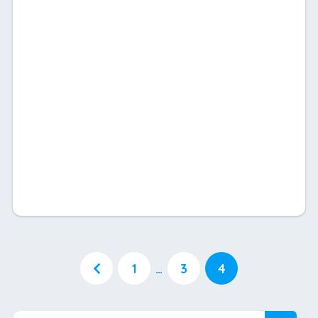
1
…
3
4