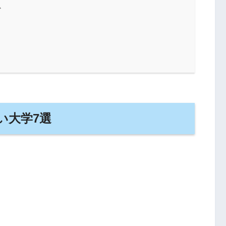
か
い大学7選