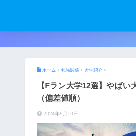
ホーム
勉強関係
大学紹介
【Fラン大学12選】やば
（偏差値順）
2024年9月10日