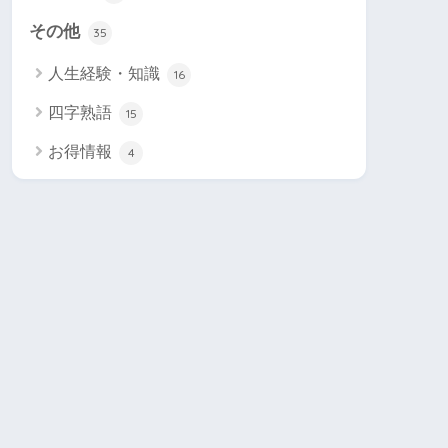
その他
35
人生経験・知識
16
四字熟語
15
お得情報
4