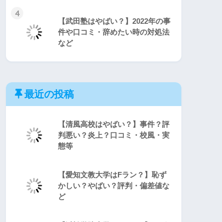
4
【武田塾はやばい？】2022年の事
件や口コミ・辞めたい時の対処法
など
最近の投稿
【清風高校はやばい？】事件？評
判悪い？炎上？口コミ・校風・実
態等
【愛知文教大学はFラン？】恥ず
かしい？やばい？評判・偏差値な
ど