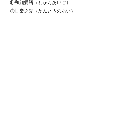
⑥和顔愛語（わがんあいご）
⑦甘棠之愛（かんとうのあい）