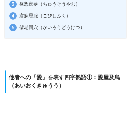
昼想夜夢（ちゅうそうやむ）
寤寐思服（ごびしふく）
偕老同穴（かいろうどうけつ）
他者への「愛」を表す四字熟語①：愛屋及烏
（あいおくきゅうう）