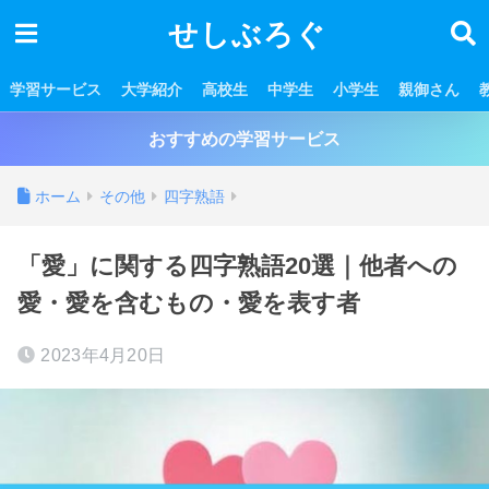
せしぶろぐ
学習サービス
大学紹介
高校生
中学生
小学生
親御さん
おすすめの学習サービス
ホーム
その他
四字熟語
「愛」に関する四字熟語20選｜他者への
愛・愛を含むもの・愛を表す者
2023年4月20日