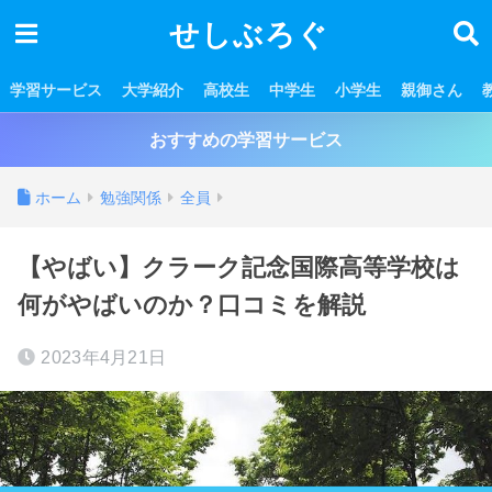
せしぶろぐ
学習サービス
大学紹介
高校生
中学生
小学生
親御さん
おすすめの学習サービス
ホーム
勉強関係
全員
【やばい】クラーク記念国際高等学校は
何がやばいのか？口コミを解説
2023年4月21日