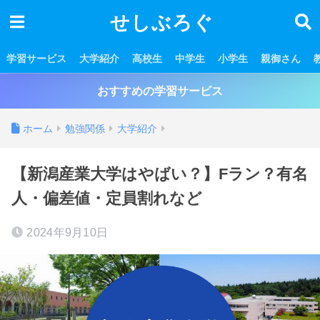
せしぶろぐ
学習サービス
大学紹介
高校生
中学生
小学生
親御さん
おすすめの学習サービス
ホーム
勉強関係
大学紹介
【新潟産業大学はやばい？】Fラン？有名
人・偏差値・定員割れなど
2024年9月10日