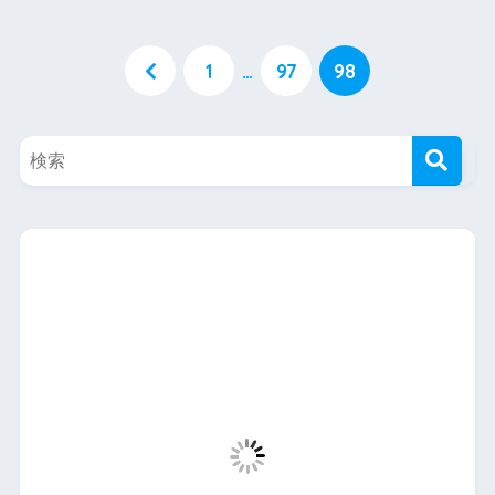
1
…
97
98