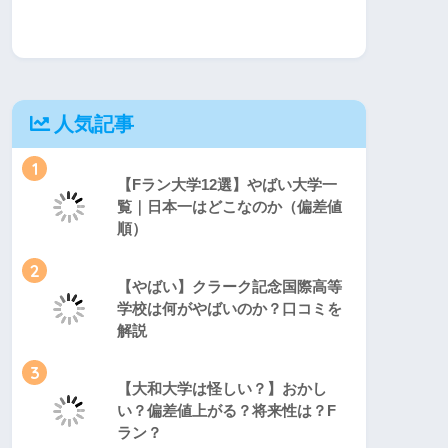
人気記事
1
【Fラン大学12選】やばい大学一
覧｜日本一はどこなのか（偏差値
順）
2
【やばい】クラーク記念国際高等
学校は何がやばいのか？口コミを
解説
3
【大和大学は怪しい？】おかし
い？偏差値上がる？将来性は？F
ラン？