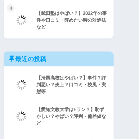
4
【武田塾はやばい？】2022年の事
件や口コミ・辞めたい時の対処法
など
最近の投稿
【清風高校はやばい？】事件？評
判悪い？炎上？口コミ・校風・実
態等
【愛知文教大学はFラン？】恥ず
かしい？やばい？評判・偏差値な
ど