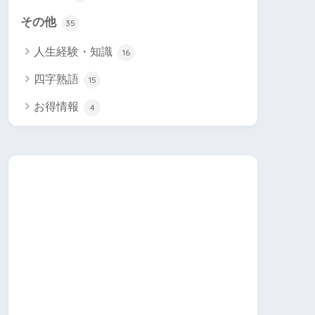
その他
35
人生経験・知識
16
四字熟語
15
お得情報
4