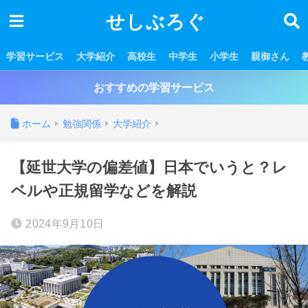
せしぶろぐ
学習サービス
大学紹介
高校生
中学生
小学生
親御さん
おすすめの学習サービス
ホーム
勉強関係
大学紹介
【延世大学の偏差値】日本でいうと？レ
ベルや正規留学などを解説
2024年9月10日