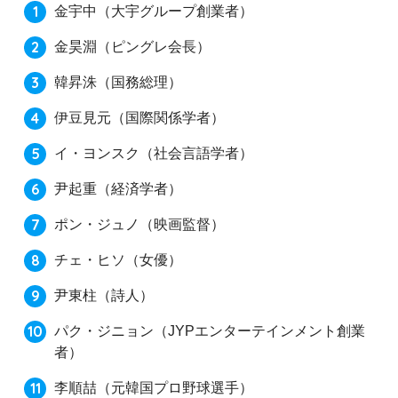
金宇中（大宇グループ創業者）
金昊淵（ピングレ会長）
韓昇洙（国務総理）
伊豆見元（国際関係学者）
イ・ヨンスク（社会言語学者）
尹起重（経済学者）
ポン・ジュノ（映画監督）
チェ・ヒソ（女優）
尹東柱（詩人）
パク・ジニョン（JYPエンターテインメント創業
者）
李順喆（元韓国プロ野球選手）