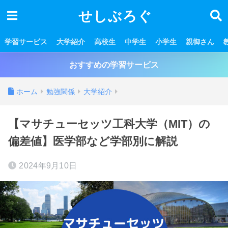
せしぶろぐ
学習サービス
大学紹介
高校生
中学生
小学生
親御さん
おすすめの学習サービス
ホーム
勉強関係
大学紹介
【マサチューセッツ工科大学（MIT）の
偏差値】医学部など学部別に解説
2024年9月10日