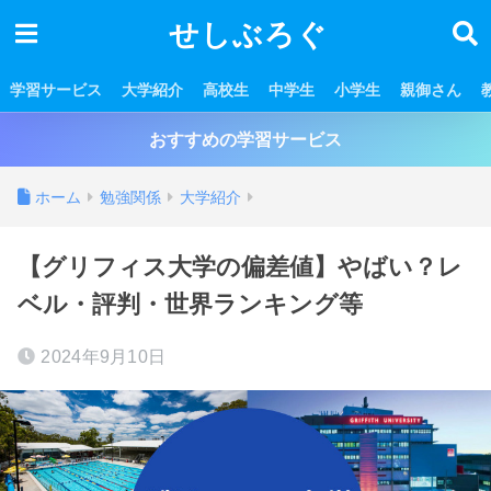
せしぶろぐ
学習サービス
大学紹介
高校生
中学生
小学生
親御さん
おすすめの学習サービス
ホーム
勉強関係
大学紹介
【グリフィス大学の偏差値】やばい？レ
ベル・評判・世界ランキング等
2024年9月10日