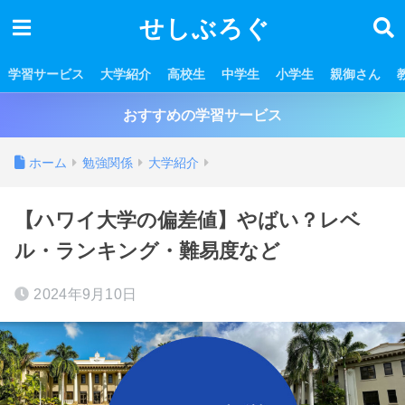
せしぶろぐ
学習サービス
大学紹介
高校生
中学生
小学生
親御さん
おすすめの学習サービス
ホーム
勉強関係
大学紹介
【ハワイ大学の偏差値】やばい？レベ
ル・ランキング・難易度など
2024年9月10日