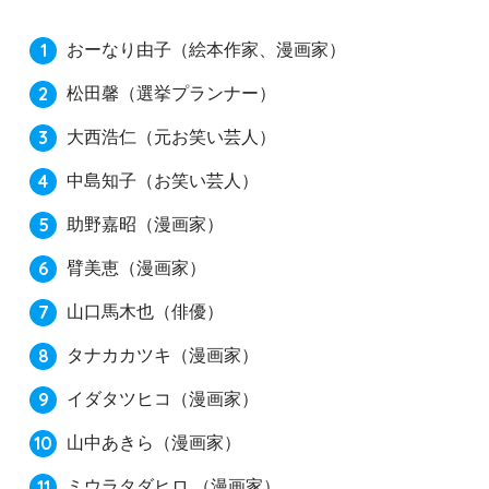
おーなり由子
（絵本作家、漫画家）
松田馨
（選挙プランナー）
大西浩仁
（元お笑い芸人）
中島知子
（お笑い芸人）
助野嘉昭
（漫画家）
臂美恵
（漫画家）
山口馬木也
（俳優）
タナカカツキ
（漫画家）
イダタツヒコ
（漫画家）
山中あきら
（漫画家）
ミウラタダヒロ
（漫画家）