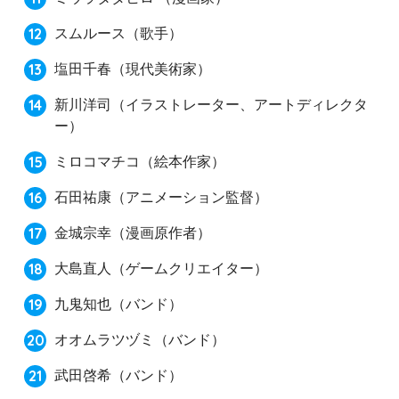
スムルース
（歌手）
塩田千春
（現代美術家）
新川洋司
（イラストレーター、アートディレクタ
ー）
ミロコマチコ
（絵本作家）
石田祐康
（アニメーション監督）
金城宗幸
（漫画原作者）
大島直人
（ゲームクリエイター）
九鬼知也
（バンド）
オオムラツヅミ
（バンド）
武田啓希
（バンド）