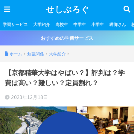
せしぶろぐ
学習サービス
大学紹介
高校生
中学生
小学生
親御さん
おすすめの学習サービス
ホーム
勉強関係
大学紹介
【京都精華大学はやばい？】評判は？学
費は高い？難しい？定員割れ？
2023年12月18日