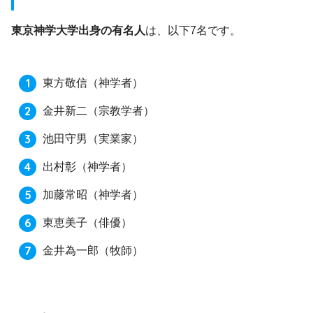
東京神学大学出身の有名人
は、以下7名です。
東方敬信（神学者）
金井新二（宗教学者）
池田守男（実業家）
出村彰（神学者）
加藤常昭（神学者）
東恵美子（俳優）
金井為一郎（牧師）