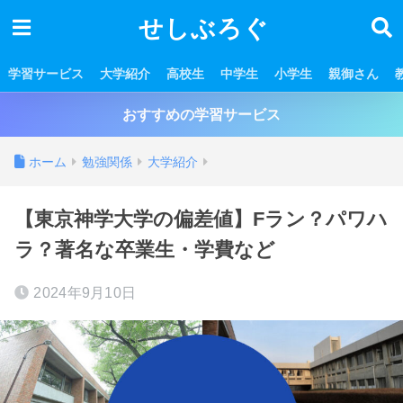
せしぶろぐ
学習サービス
大学紹介
高校生
中学生
小学生
親御さん
おすすめの学習サービス
ホーム
勉強関係
大学紹介
【東京神学大学の偏差値】Fラン？パワハ
ラ？著名な卒業生・学費など
2024年9月10日