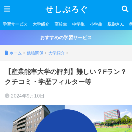
せしぶろぐ
学習サービス
大学紹介
高校生
中学生
小学生
親御さん
おすすめの学習サービス
ホーム
勉強関係
大学紹介
【産業能率大学の評判】難しい？Fラン？
クチコミ・学歴フィルター等
2024年9月10日