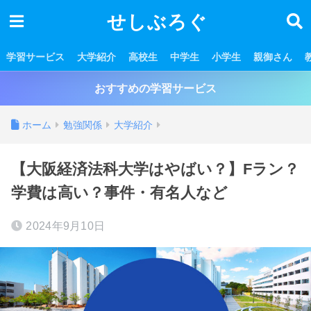
せしぶろぐ
学習サービス
大学紹介
高校生
中学生
小学生
親御さん
おすすめの学習サービス
ホーム
勉強関係
大学紹介
【大阪経済法科大学はやばい？】Fラン？
学費は高い？事件・有名人など
2024年9月10日