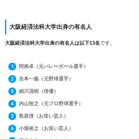
大阪経済法科大学出身の有名人
大阪経済法科大学出身の有名人は以下13名
です。
阿南卓
（元バレーボール選手）
吉本一義
（元野球選手）
細川茂樹
（俳優）
内山智之
（元プロ野球選手）
島原啓
（お笑い芸人）
小堀裕之
（お笑い芸人）