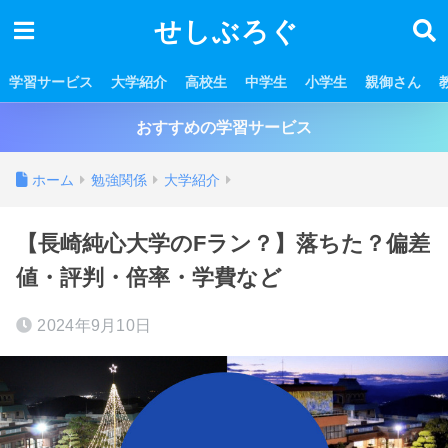
せしぶろぐ
学習サービス
大学紹介
高校生
中学生
小学生
親御さん
おすすめの学習サービス
ホーム
勉強関係
大学紹介
【長崎純心大学のFラン？】落ちた？偏差
値・評判・倍率・学費など
2024年9月10日