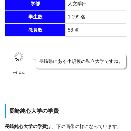
学部
人文学部
学生数
1,199 名
教員数
58 名
長崎県にある小規模の私立大学ですね。
せしみん
長崎純心大学の学費
長崎純心大学の学費
は、下の画像の様になっています。