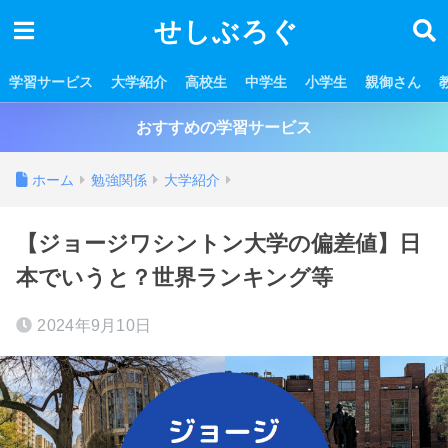
せしぶろぐ
学習サービス
大学紹介
高校生
中学生
小学生
親御さん
おすすめの学習サービス
ホーム
勉強関係
大学紹介
【ジョージワシントン大学の偏差値】日
本でいうと？世界ランキング等
2024年9月10日