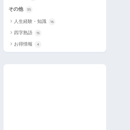
その他
35
人生経験・知識
16
四字熟語
15
お得情報
4