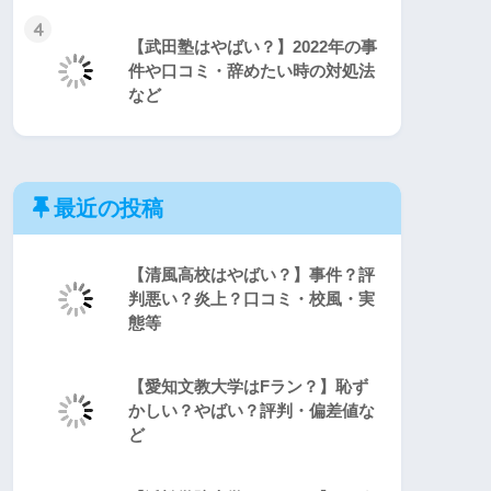
4
【武田塾はやばい？】2022年の事
件や口コミ・辞めたい時の対処法
など
最近の投稿
【清風高校はやばい？】事件？評
判悪い？炎上？口コミ・校風・実
態等
【愛知文教大学はFラン？】恥ず
かしい？やばい？評判・偏差値な
ど