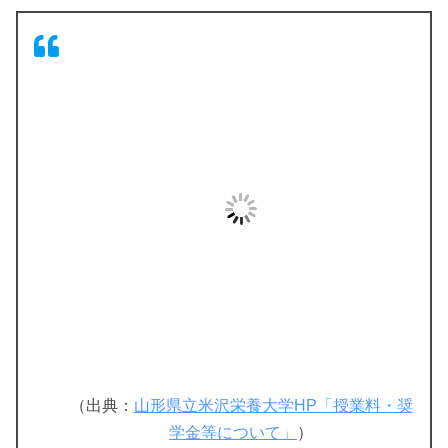
（出典：
山形県立米沢栄養大学HP「授業料・奨
学金等について」
）