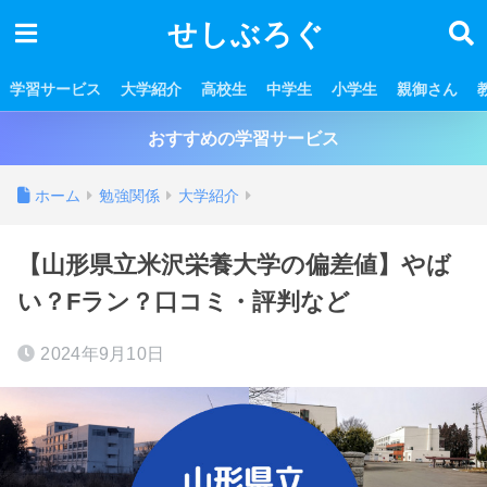
せしぶろぐ
学習サービス
大学紹介
高校生
中学生
小学生
親御さん
おすすめの学習サービス
ホーム
勉強関係
大学紹介
【山形県立米沢栄養大学の偏差値】やば
い？Fラン？口コミ・評判など
2024年9月10日