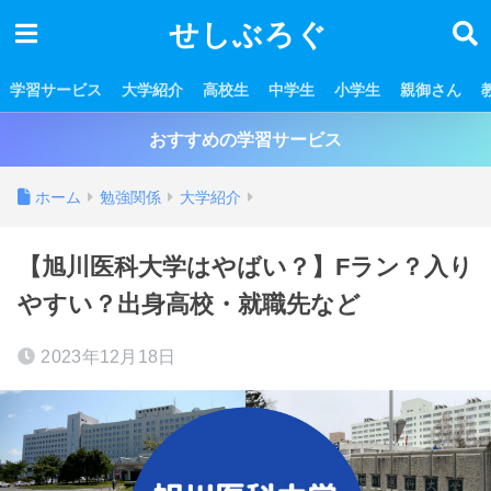
せしぶろぐ
学習サービス
大学紹介
高校生
中学生
小学生
親御さん
おすすめの学習サービス
ホーム
勉強関係
大学紹介
【旭川医科大学はやばい？】Fラン？入り
やすい？出身高校・就職先など
2023年12月18日