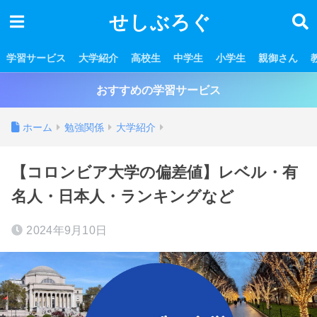
せしぶろぐ
学習サービス
大学紹介
高校生
中学生
小学生
親御さん
おすすめの学習サービス
ホーム
勉強関係
大学紹介
【コロンビア大学の偏差値】レベル・有
名人・日本人・ランキングなど
2024年9月10日