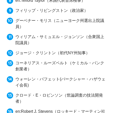
en:Telford Taylor（米国代表首席検事）
フィリップ・リビングストン（政治家）
グーベナー・モリス（ニューヨーク州選出上院議
員）
ウィリアム・サミュエル・ジョンソン（合衆国上
院議員）
ジョージ・クリントン（初代NY州知事）
コーネリアス・ルーズベルト（ケミカル・バンク
創業者）
ウォーレン・バフェット(バークシャー・ハザウェ
イ会長)
クロード・E・ロビンソン（世論調査の技法開発
者）
en:Robert J. Stevens（ロッキード・マーティン社