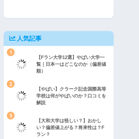
人気記事
1
【Fラン大学12選】やばい大学一
覧｜日本一はどこなのか（偏差値
順）
2
【やばい】クラーク記念国際高等
学校は何がやばいのか？口コミを
解説
3
【大和大学は怪しい？】おかし
い？偏差値上がる？将来性は？F
ラン？