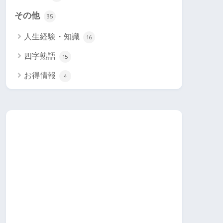
その他
35
人生経験・知識
16
四字熟語
15
お得情報
4