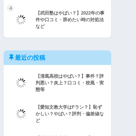
4
【武田塾はやばい？】2022年の事
件や口コミ・辞めたい時の対処法
など
最近の投稿
【清風高校はやばい？】事件？評
判悪い？炎上？口コミ・校風・実
態等
【愛知文教大学はFラン？】恥ず
かしい？やばい？評判・偏差値な
ど