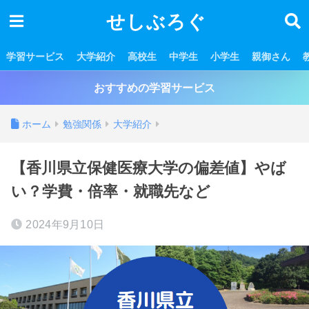
せしぶろぐ
学習サービス
大学紹介
高校生
中学生
小学生
親御さん
おすすめの学習サービス
ホーム
勉強関係
大学紹介
【香川県立保健医療大学の偏差値】やば
い？学費・倍率・就職先など
2024年9月10日