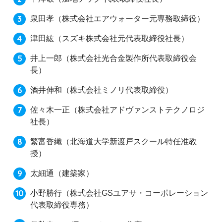
泉田孝
（株式会社エアウォーター元専務取締役）
津田紘
（スズキ株式会社元代表取締役社長）
井上一郎
（株式会社光合金製作所代表取締役会
長）
酒井伸和
（株式会社ミノリ代表取締役）
佐々木一正
（株式会社アドヴァンストテクノロジ
社長）
繁富香織
（北海道大学新渡戸スクール特任准教
授）
太細通
（建築家）
小野勝行
（株式会社GSユアサ・コーポレーション
代表取締役専務）