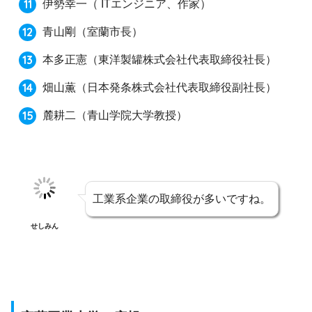
伊勢幸一
（ ITエンジニア、作家）
青山剛
（室蘭市長）
本多正憲
（東洋製罐株式会社代表取締役社長）
畑山薫
（日本発条株式会社代表取締役副社長）
麓耕二
（青山学院大学教授）
工業系企業の取締役が多いですね。
せしみん