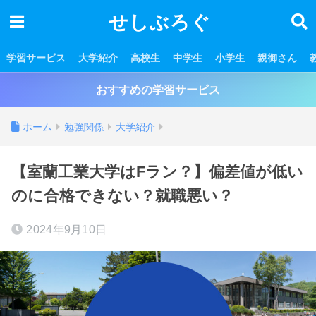
せしぶろぐ
学習サービス
大学紹介
高校生
中学生
小学生
親御さん
おすすめの学習サービス
ホーム
勉強関係
大学紹介
【室蘭工業大学はFラン？】偏差値が低い
のに合格できない？就職悪い？
2024年9月10日