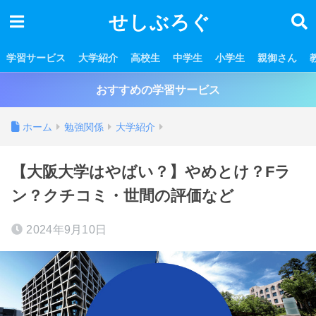
せしぶろぐ
学習サービス
大学紹介
高校生
中学生
小学生
親御さん
おすすめの学習サービス
ホーム
勉強関係
大学紹介
【大阪大学はやばい？】やめとけ？Fラ
ン？クチコミ・世間の評価など
2024年9月10日