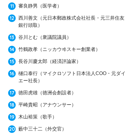
審良静男
（医学者）
西川善文
（元日本郵政株式会社社長・元三井住友
銀行頭取）
谷川とむ
（衆議院議員）
竹鶴政孝
（ニッカウヰスキー創業者）
長谷川慶太郎
（経済評論家）
樋口泰行
（マイクロソフト日本法人COO・元ダイ
エー社長）
徳田虎雄
（徳洲会創設者）
平崎貴昭
（アナウンサー）
木山裕策
（歌手）
藪中三十二
（外交官）