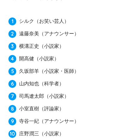
シルク
（お笑い芸人）
遠藤奈美
（アナウンサー）
横溝正史
（小説家）
開高健
（小説家）
久坂部羊
（小説家・医師）
山内知也
（科学者）
司馬遼太郎
（小説家）
小室直樹
（評論家）
寺谷一紀
（アナウンサー）
庄野潤三
（小説家）