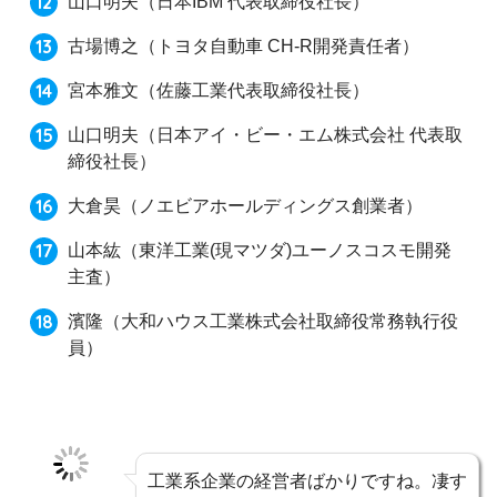
山口明夫
（日本IBM 代表取締役社長）
古場博之
（トヨタ自動車 CH-R開発責任者）
宮本雅文
（佐藤工業代表取締役社長）
山口明夫
（日本アイ・ビー・エム株式会社 代表取
締役社長）
大倉昊
（ノエビアホールディングス創業者）
山本紘
（東洋工業(現マツダ)ユーノスコスモ開発
主査）
濱隆
（大和ハウス工業株式会社取締役常務執行役
員）
工業系企業の経営者ばかりですね。凄す