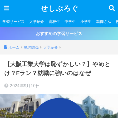
せしぶろぐ
学習サービス
大学紹介
高校生
中学生
小学生
親御さん
おすすめの学習サービス
ホーム
勉強関係
大学紹介
【大阪工業大学は恥ずかしい？】やめと
け？Fラン？就職に強いのはなぜ
2024年9月10日