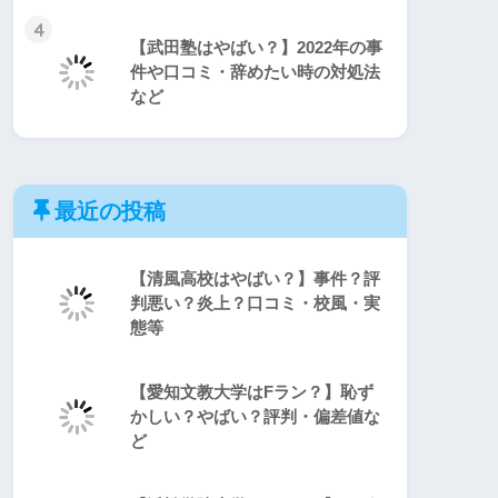
4
【武田塾はやばい？】2022年の事
件や口コミ・辞めたい時の対処法
など
最近の投稿
【清風高校はやばい？】事件？評
判悪い？炎上？口コミ・校風・実
態等
【愛知文教大学はFラン？】恥ず
かしい？やばい？評判・偏差値な
ど