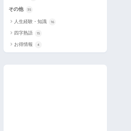
その他
35
人生経験・知識
16
四字熟語
15
お得情報
4