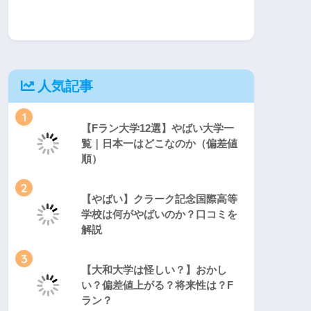
人気記事
1
【Fラン大学12選】やばい大学一
覧｜日本一はどこなのか（偏差値
順）
2
【やばい】クラーク記念国際高等
学校は何がやばいのか？口コミを
解説
3
【大和大学は怪しい？】おかし
い？偏差値上がる？将来性は？F
ラン？