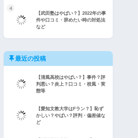
4
【武田塾はやばい？】2022年の事
件や口コミ・辞めたい時の対処法
など
最近の投稿
【清風高校はやばい？】事件？評
判悪い？炎上？口コミ・校風・実
態等
【愛知文教大学はFラン？】恥ず
かしい？やばい？評判・偏差値な
ど