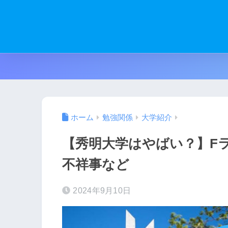
ホーム
勉強関係
大学紹介
【秀明大学はやばい？】F
不祥事など
2024年9月10日