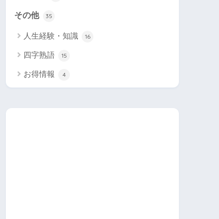
その他
35
人生経験・知識
16
四字熟語
15
お得情報
4