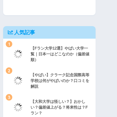
人気記事
1
【Fラン大学12選】やばい大学一
覧｜日本一はどこなのか（偏差値
順）
2
【やばい】クラーク記念国際高等
学校は何がやばいのか？口コミを
解説
3
【大和大学は怪しい？】おかし
い？偏差値上がる？将来性は？F
ラン？