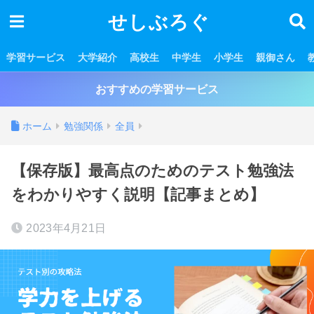
せしぶろぐ
学習サービス
大学紹介
高校生
中学生
小学生
親御さん
おすすめの学習サービス
ホーム
勉強関係
全員
【保存版】最高点のためのテスト勉強法
をわかりやすく説明【記事まとめ】
2023年4月21日