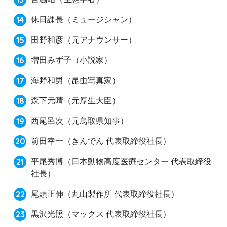
休日課長
（ミュージシャン）
田野和彦
（元アナウンサー）
増田みず子
（小説家）
海野和男
（昆虫写真家）
森下元晴
（元厚生大臣）
西尾邑次
（元鳥取県知事）
前田幸一
（きんでん 代表取締役社長）
平尾秀博
（日本動物高度医療センター 代表取締役
社長）
尾頭正伸
（丸山製作所 代表取締役社長）
黒沢光照
（マックス 代表取締役社長）