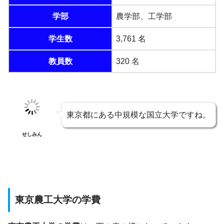
学部
農学部、工学部
学生数
3,761 名
教員数
320 名
東京都にある中規模な国立大学ですね。
せしみん
東京農工大学の学費