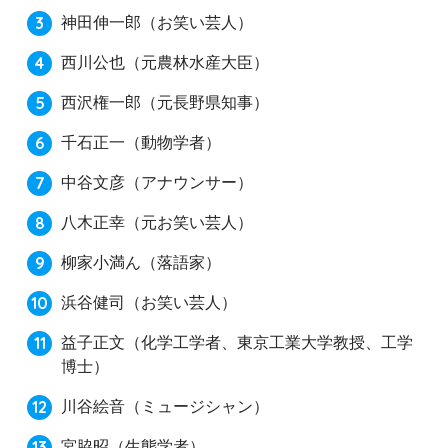
神田伸一郎
（お笑い芸人）
西川公也
（元農林水産大臣）
西沢権一郎
（元長野県知事）
千石正一
（動物学者）
中谷文彦（アナウンサー）
八木正幸
（元お笑い芸人）
柳家小満ん
（落語家）
浜谷健司
（お笑い芸人）
益子正文
（化学工学者、東京工業大学教授、工学
博士）
川谷絵音
（ミュージシャン）
宮脇昭
（生態学者）