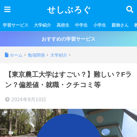
せしぶろぐ
学習サービス
大学紹介
高校生
中学生
小学生
親御さん
おすすめの学習サービス
ホーム
勉強関係
大学紹介
【東京農工大学はすごい？】難しい？Fラ
ン？偏差値・就職・クチコミ等
2024年9月10日