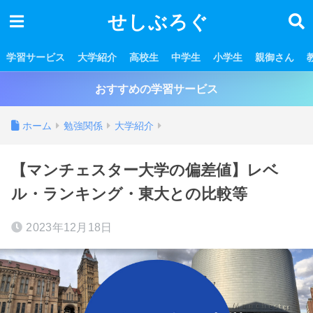
せしぶろぐ
学習サービス
大学紹介
高校生
中学生
小学生
親御さん
おすすめの学習サービス
ホーム
勉強関係
大学紹介
【マンチェスター大学の偏差値】レベ
ル・ランキング・東大との比較等
2023年12月18日