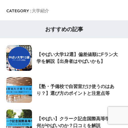
CATEGORY :
大学紹介
おすすめの記事
【やばい大学12選】偏差値順にFラン大
学を解説【出身者はやばいかも】
【塾・予備校で自習室だけ使うのはあ
り？】選び方のポイントと注意点等
【やばい】クラーク記念国際高等学校は
何がやばいのか？口コミを解説