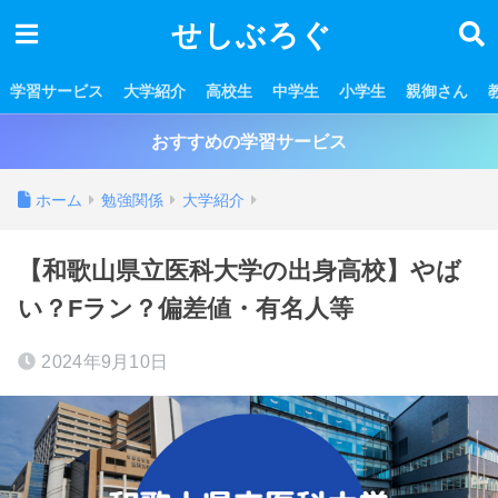
せしぶろぐ
学習サービス
大学紹介
高校生
中学生
小学生
親御さん
おすすめの学習サービス
ホーム
勉強関係
大学紹介
【和歌山県立医科大学の出身高校】やば
い？Fラン？偏差値・有名人等
2024年9月10日