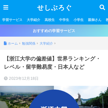
せしぶろぐ
学習サービス
大学紹介
高校生
中学生
小学生
親御さん
おすすめの学習サービス
ホーム
勉強関係
大学紹介
【浙江大学の偏差値】世界ランキング・
レベル・留学難易度・日本人など
2023年12月18日