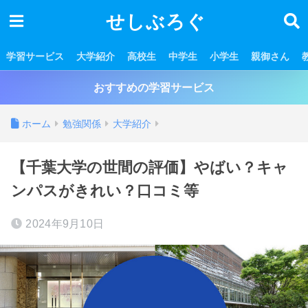
せしぶろぐ
学習サービス
大学紹介
高校生
中学生
小学生
親御さん
おすすめの学習サービス
ホーム
勉強関係
大学紹介
【千葉大学の世間の評価】やばい？キャ
ンパスがきれい？口コミ等
2024年9月10日