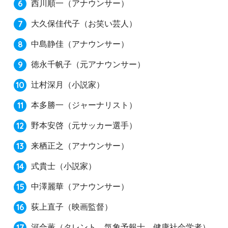
西川順一
（アナウンサー）
大久保佳代子
（お笑い芸人）
中島静佳
（アナウンサー）
徳永千帆子
（元アナウンサー）
辻村深月
（小説家）
本多勝一
（ジャーナリスト）
野本安啓
（元サッカー選手）
来栖正之
（アナウンサー）
式貴士
（小説家）
中澤麗華
（アナウンサー）
荻上直子
（映画監督）
河合薫
（タレント、気象予報士、健康社会学者）