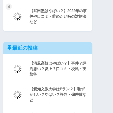
4
【武田塾はやばい？】2022年の事
件や口コミ・辞めたい時の対処法
など
最近の投稿
【清風高校はやばい？】事件？評
判悪い？炎上？口コミ・校風・実
態等
【愛知文教大学はFラン？】恥ず
かしい？やばい？評判・偏差値な
ど