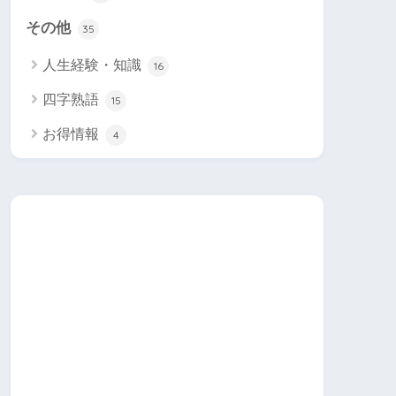
その他
35
人生経験・知識
16
四字熟語
15
お得情報
4