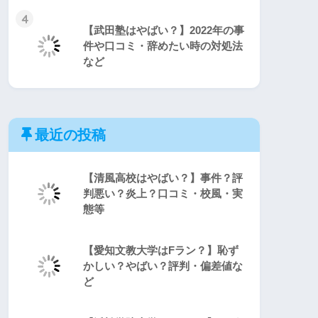
4
【武田塾はやばい？】2022年の事
件や口コミ・辞めたい時の対処法
など
最近の投稿
【清風高校はやばい？】事件？評
判悪い？炎上？口コミ・校風・実
態等
【愛知文教大学はFラン？】恥ず
かしい？やばい？評判・偏差値な
ど