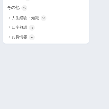
その他
35
人生経験・知識
16
四字熟語
15
お得情報
4