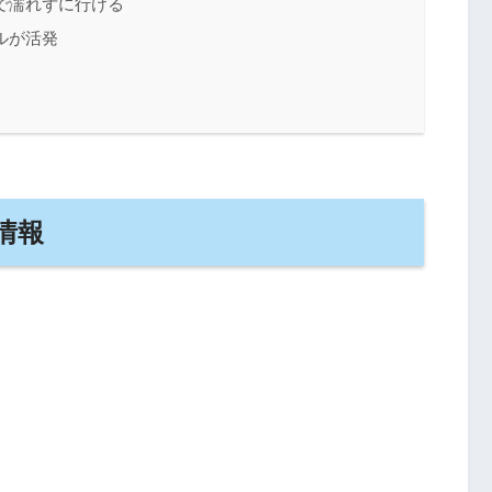
で濡れずに行ける
ルが活発
情報