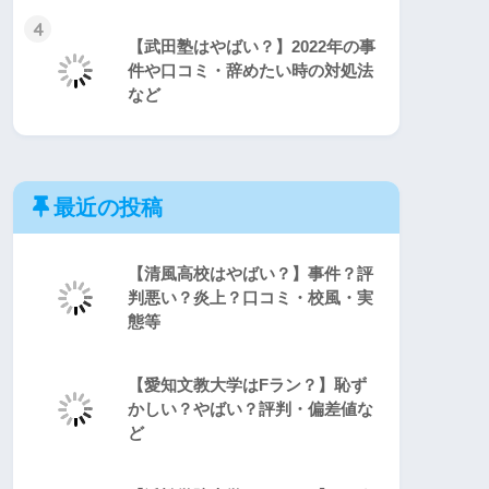
4
【武田塾はやばい？】2022年の事
件や口コミ・辞めたい時の対処法
など
最近の投稿
【清風高校はやばい？】事件？評
判悪い？炎上？口コミ・校風・実
態等
【愛知文教大学はFラン？】恥ず
かしい？やばい？評判・偏差値な
ど