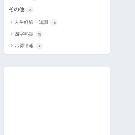
その他
35
人生経験・知識
16
四字熟語
15
お得情報
4