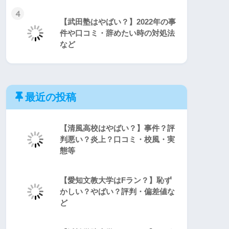
4
【武田塾はやばい？】2022年の事
件や口コミ・辞めたい時の対処法
など
最近の投稿
【清風高校はやばい？】事件？評
判悪い？炎上？口コミ・校風・実
態等
【愛知文教大学はFラン？】恥ず
かしい？やばい？評判・偏差値な
ど