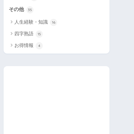
その他
35
人生経験・知識
16
四字熟語
15
お得情報
4