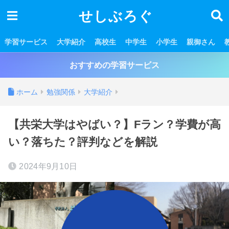
せしぶろぐ
学習サービス
大学紹介
高校生
中学生
小学生
親御さん
おすすめの学習サービス
ホーム
勉強関係
大学紹介
【共栄大学はやばい？】Fラン？学費が高
い？落ちた？評判などを解説
2024年9月10日