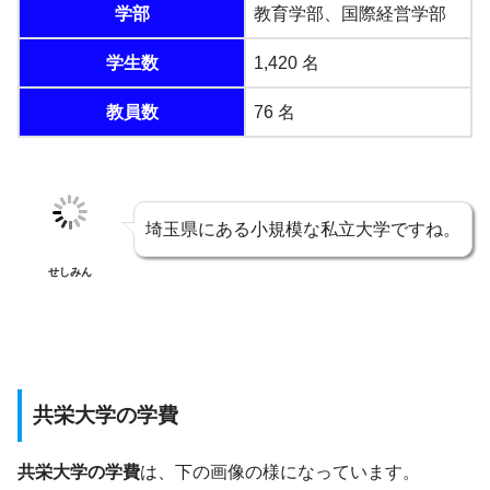
学部
教育学部、国際経営学部
学生数
1,420 名
教員数
76 名
埼玉県にある小規模な私立大学ですね。
せしみん
共栄大学の学費
共栄大学の学費
は、下の画像の様になっています。