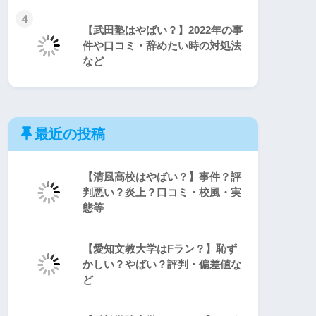
4
【武田塾はやばい？】2022年の事
件や口コミ・辞めたい時の対処法
など
最近の投稿
【清風高校はやばい？】事件？評
判悪い？炎上？口コミ・校風・実
態等
【愛知文教大学はFラン？】恥ず
かしい？やばい？評判・偏差値な
ど