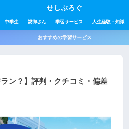
せしぶろぐ
中学生
親御さん
学習サービス
人生経験・知識
おすすめの学習サービス
Fラン？】評判・クチコミ・偏差