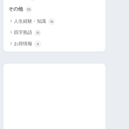
その他
35
人生経験・知識
16
四字熟語
15
お得情報
4