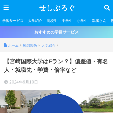
せしぶろぐ
学習サービス
大学紹介
高校生
中学生
小学生
親御さん
おすすめの学習サービス
ホーム
勉強関係
大学紹介
【宮崎国際大学はFラン？】偏差値・有名
人・就職先・学費・倍率など
2024年9月10日