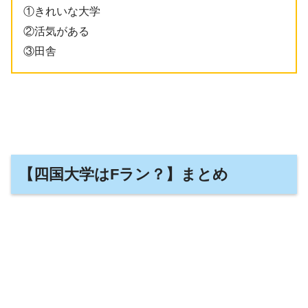
①きれいな大学
②活気がある
③田舎
【四国大学はFラン？】まとめ