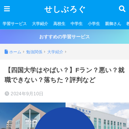
せしぶろぐ
学習サービス
大学紹介
高校生
中学生
小学生
親御さん
おすすめの学習サービス
ホーム
勉強関係
大学紹介
【四国大学はやばい？】Fラン？悪い？就
職できない？落ちた？評判など
2024年9月10日