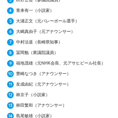
青来有一
（小説家）
大浦正文
（元バレーボール選手）
大嶋真由子
（元アナウンサー）
中村法道
（長崎県知事）
冨岡勉
（衆議院議員）
福地茂雄
（元NHK会長、元アサヒビール社長）
豊崎なつき
（アナウンサー）
友成由紀
（元アナウンサー）
林京子
（小説家）
林田繁和
（アナウンサー）
島尾敏雄
（小説家）