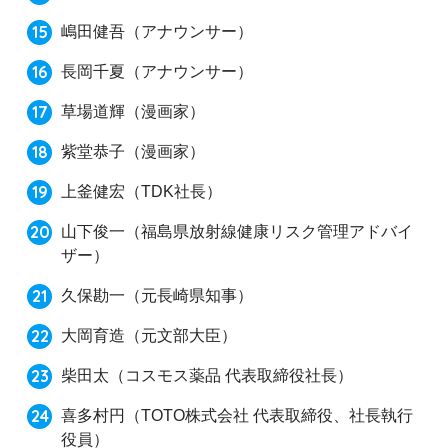
嶋田健吾
（アナウンサー）
長岡千夏
（アナウンサー）
草場道輝
（漫画家）
紫堂恭子
（漫画家）
上釜健宏
（TDK社長）
山下俊一
（福島県放射線健康リスク管理アドバイ
ザー）
久保勘一
（元長崎県知事）
大岡育造
（元文部大臣）
柴田太
（コスモス薬品 代表取締役社長）
喜多村円
（TOTO株式会社 代表取締役、社長執行
役員）