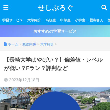
せしぶろぐ
学習サービス
大学紹介
高校生
中学生
小学生
親御さん
おすすめの学習サービス
ホーム
勉強関係
大学紹介
【長崎大学はやばい？】偏差値・レベル
が低い？Fラン？評判など
2023年12月18日