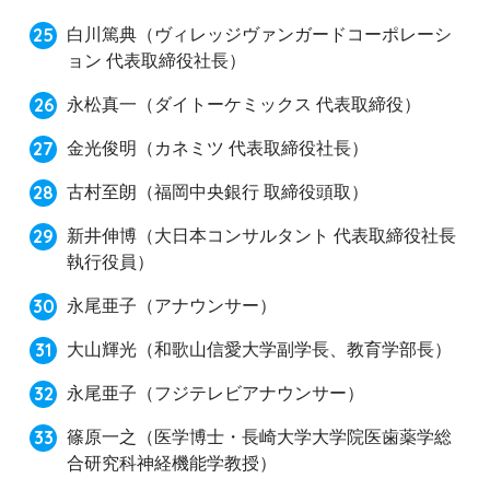
白川篤典
（ヴィレッジヴァンガードコーポレーシ
ョン 代表取締役社長）
永松真一
（ダイトーケミックス 代表取締役）
金光俊明
（カネミツ 代表取締役社長）
古村至朗
（福岡中央銀行 取締役頭取）
新井伸博
（大日本コンサルタント 代表取締役社長
執行役員）
永尾亜子
（アナウンサー）
大山輝光
（和歌山信愛大学副学長、教育学部長）
永尾亜子
（フジテレビアナウンサー）
篠原一之
（医学博士・長崎大学大学院医歯薬学総
合研究科神経機能学教授）