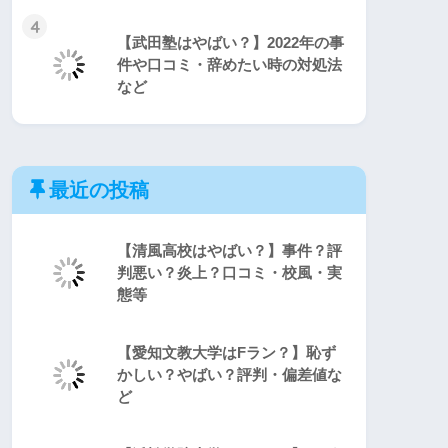
4
【武田塾はやばい？】2022年の事
件や口コミ・辞めたい時の対処法
など
最近の投稿
【清風高校はやばい？】事件？評
判悪い？炎上？口コミ・校風・実
態等
【愛知文教大学はFラン？】恥ず
かしい？やばい？評判・偏差値な
ど