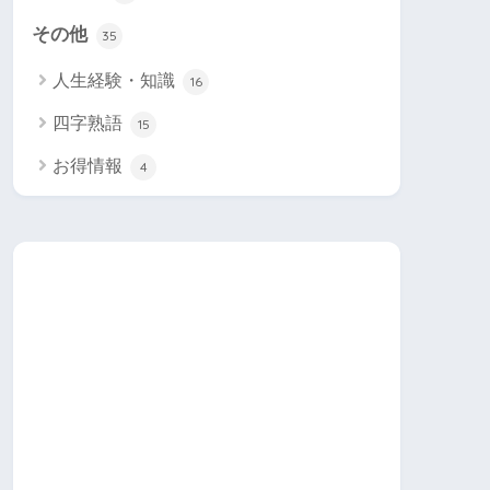
その他
35
人生経験・知識
16
四字熟語
15
お得情報
4