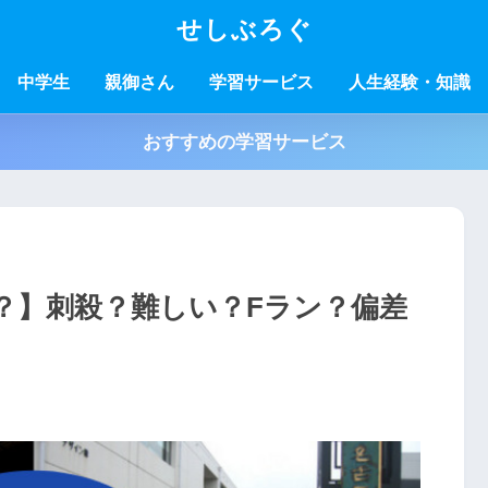
せしぶろぐ
中学生
親御さん
学習サービス
人生経験・知識
おすすめの学習サービス
？】刺殺？難しい？Fラン？偏差