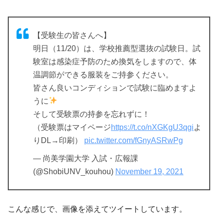
【受験生の皆さんへ】
明日（11/20）は、学校推薦型選抜の試験日。試
験室は感染症予防のため換気をしますので、体
温調節ができる服装をご持参ください。
皆さん良いコンディションで試験に臨めますよ
うに
そして受験票の持参を忘れずに！
（受験票はマイページ
https://t.co/nXGKgU3qgi
よ
りDL→印刷）
pic.twitter.com/fGnyASRwPg
— 尚美学園大学 入試・広報課
(@ShobiUNV_kouhou)
November 19, 2021
こんな感じで、画像を添えてツイートしています。