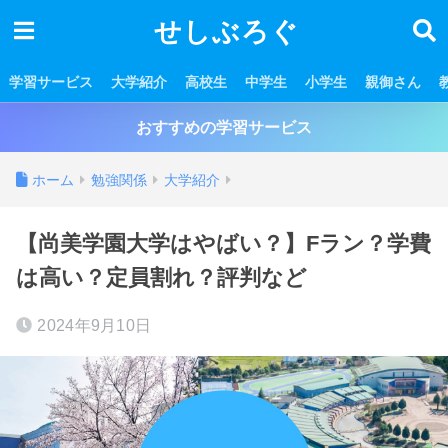
せしぶろぐ
学習サービス
大学紹介
高校生
中学生
小学生
親御さん
おすすめの学習サービス
ホーム
勉強関係
大学紹介
【尚美学園大学はやばい？】Fラン？学費
は高い？定員割れ？評判など
2024年9月10日