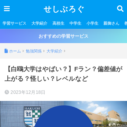
せしぶろぐ
学習サービス
大学紹介
高校生
中学生
小学生
親御さん
おすすめの学習サービス
ホーム
勉強関係
大学紹介
【白鴎大学はやばい？】Fラン？偏差値が
上がる？怪しい？レベルなど
2023年12月18日