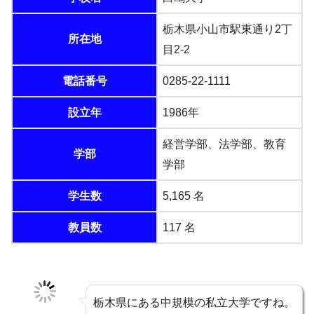
栃木県小山市駅東通り2丁
所在地
目2-2
電話番号
0285-22-1111
設立年
1986年
経営学部、法学部、教育
学部
学部
学生数
5,165 名
教員数
117 名
栃木県にある中規模の私立大学ですね。