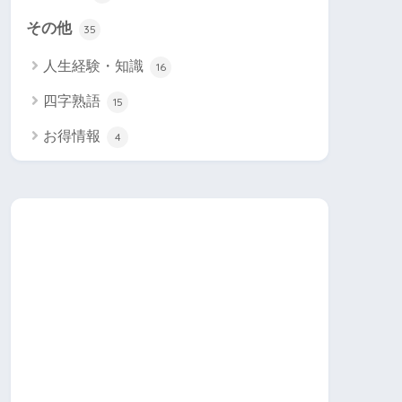
その他
35
人生経験・知識
16
四字熟語
15
お得情報
4