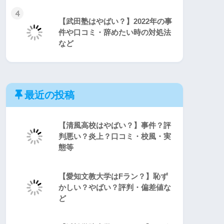
4
【武田塾はやばい？】2022年の事
件や口コミ・辞めたい時の対処法
など
最近の投稿
【清風高校はやばい？】事件？評
判悪い？炎上？口コミ・校風・実
態等
【愛知文教大学はFラン？】恥ず
かしい？やばい？評判・偏差値な
ど