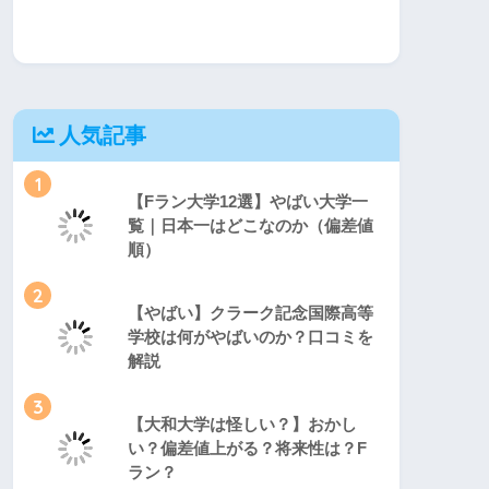
人気記事
1
【Fラン大学12選】やばい大学一
覧｜日本一はどこなのか（偏差値
順）
2
【やばい】クラーク記念国際高等
学校は何がやばいのか？口コミを
解説
3
【大和大学は怪しい？】おかし
い？偏差値上がる？将来性は？F
ラン？