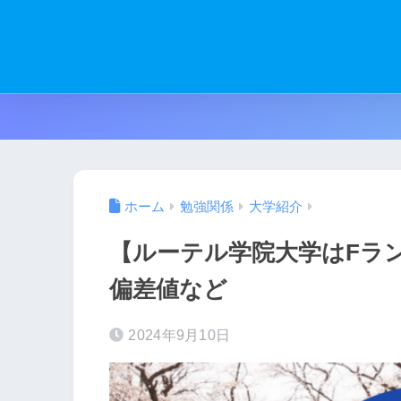
ホーム
勉強関係
大学紹介
【ルーテル学院大学はFラ
偏差値など
2024年9月10日