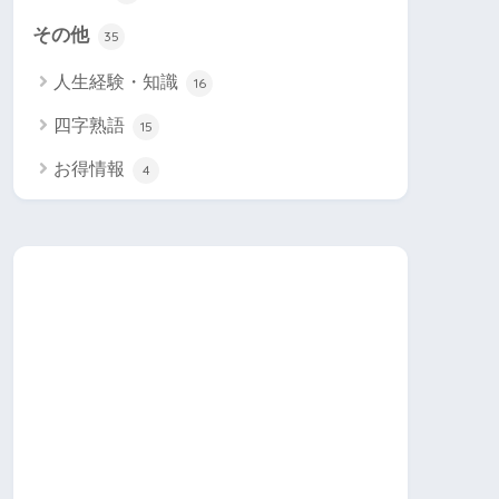
その他
35
人生経験・知識
16
四字熟語
15
お得情報
4