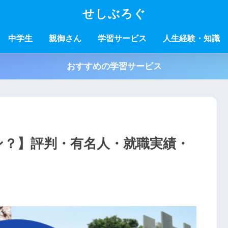
せしぶろぐ
中学生
親御さん
学習サービス
人生経験・知識
おすすめの学習サービス
ン？】評判・有名人・就職実績・