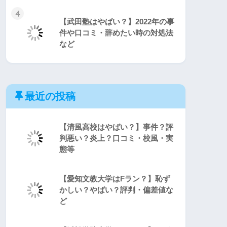
4
【武田塾はやばい？】2022年の事
件や口コミ・辞めたい時の対処法
など
最近の投稿
【清風高校はやばい？】事件？評
判悪い？炎上？口コミ・校風・実
態等
【愛知文教大学はFラン？】恥ず
かしい？やばい？評判・偏差値な
ど