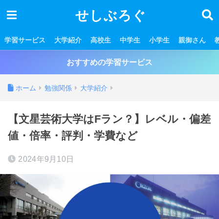
せしぶろぐ
学習サービス
大学紹介
高校生
中学生
小学生
親御さん
おすすめの学習サービス
ホーム
勉強関係
大学紹介
【文星芸術大学はFラン？】レベル・偏差
値・倍率・評判・学費など
2024年9月10日