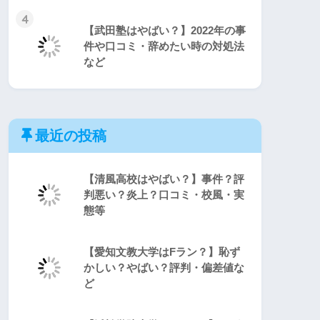
4
【武田塾はやばい？】2022年の事
件や口コミ・辞めたい時の対処法
など
最近の投稿
【清風高校はやばい？】事件？評
判悪い？炎上？口コミ・校風・実
態等
【愛知文教大学はFラン？】恥ず
かしい？やばい？評判・偏差値な
ど