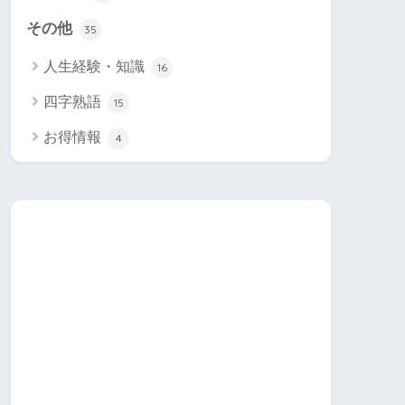
その他
35
人生経験・知識
16
四字熟語
15
お得情報
4